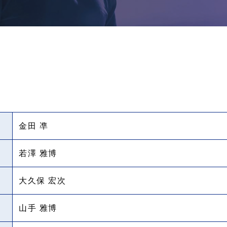
金田 凖
長
若澤 雅博
大久保 宏次
山手 雅博