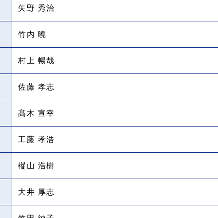
矢野 秀治
竹内 曉
村上 暢哉
佐藤 孝志
髙木 宣幸
工藤 孝浩
樅山 浩樹
大井 厚志